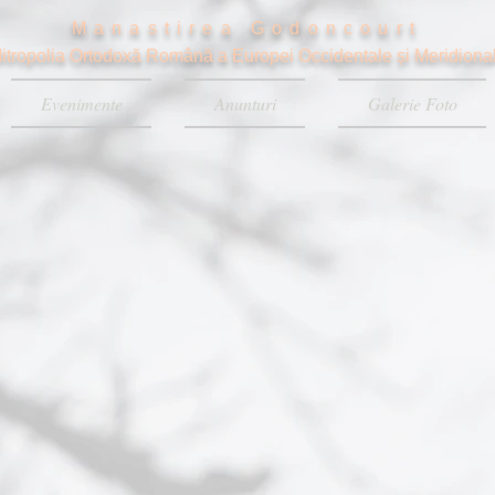
Manastirea Godoncourt
itropolia Ortodoxă Română a Europei Occidentale și Meridiona
Evenimente
Anunturi
Galerie Foto