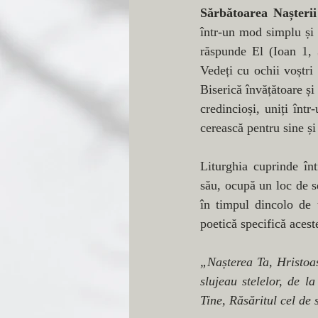
Sărbătoarea Nașterii
într-un mod simplu și 
răspunde El (Ioan 1, 3
Vedeți cu ochii voștri
Biserică învățătoare și 
credincioși, uniți într
cerească pentru sine ș
Liturghia cuprinde înt
său, ocupă un loc de se
în timpul dincolo de 
poetică specifică aceste
„Nașterea Ta, Hristoas
slujeau stelelor, de l
Tine, Răsăritul cel de