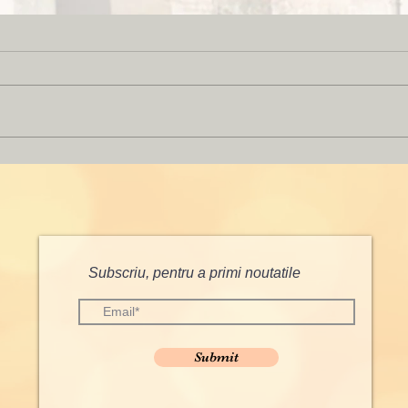
Tiner
călu
Cleo
Are 90
mănăst
rugăci
priveş
Degete
În inima Simpozionului
şi, cu 
Stăniloae: maternitatea
duhovnicească drept cale spre
sfințenie
Subscriu, pentru a primi noutatile
Submit