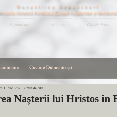
Manastirea Godoncourt
itropolia Ortodoxă Română a Europei Occidentale și Meridiona
Evenimente
Anunturi
Galerie Foto
enimente
Cuvinte Duhovnicești
rt
31 dec. 2025
2 min de citit
ea Nașterii lui Hristos în 