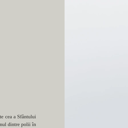
e cea a Sfântului 
l dintre polii în 