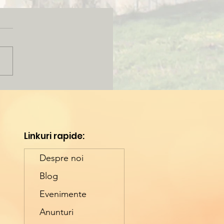
eţea fără bătrâneţe a unei
găriţe nonagenare - Maica
patra
 de ani şi este din copilărie la
ire. Iubeşte tăcerea, smerenia şi
unea. Ţi-e mai mare dragul s-o
ti cum migăleşte la război.
le-i dibace ţes firele multicolore
fi
Linkuri rapide:
Despre noi
Blog
Evenimente
Anunturi