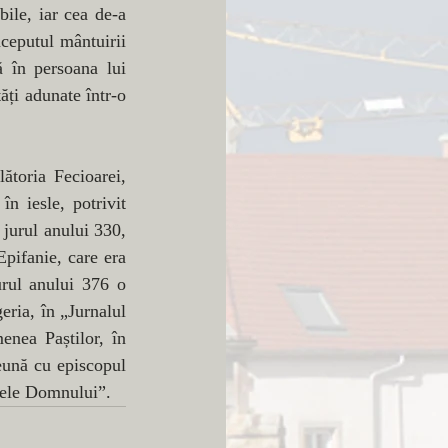
ile, iar cea de-a 
ceputul mântuirii 
ă în persoana lui 
ți adunate într-o 
toria Fecioarei, 
n iesle, potrivit 
jurul anului 330, 
pifanie, care era 
rul anului 376 o 
ria, în „Jurnalul 
enea Paștilor, în 
eună cu episcopul 
umele Domnului”.