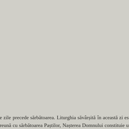
 zile precede sărbătoarea. Liturghia săvârșită în această zi est
eună cu sărbătoarea Paștilor, Nașterea Domnului constituie unu