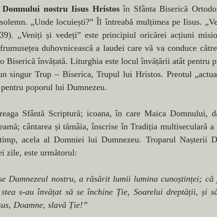
 Domnului nostru Iisus Hristos
 în Sfânta Biserică Ortodox
solemn. „Unde locuiești?” Îl întreabă mulțimea pe Iisus. „Veni
9). „Veniți și vedeți” este principiul oricărei acțiuni misio
 frumusețea duhovnicească a laudei care vă va conduce către 
o Biserică învățată. Liturghia este locul învățării atât pentru pr
-un singur Trup – Biserica, Trupul lui Hristos. Preotul „actual
i pentru poporul lui Dumnezeu.
reaga Sfântă Scriptură; icoana, în care Maica Domnului, dato
amă; cântarea și tămâia, înscrise în Tradiția multiseculară a Bi
timp, acela al Domniei lui Dumnezeu. Troparul Nașterii D
i zile, este următorul:
e Dumnezeul nostru, a răsărit lumii lumina cunoștinței; că p
a stea s-au învățat să se închine Ție, Soarelui dreptății, și 
 sus, Doamne, slavă Ție!”