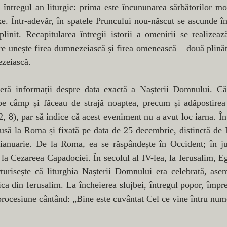
 întregul an liturgic: prima este încununarea sărbătorilor mob
xe. Într-adevăr, în spatele Pruncului nou-născut se ascunde în
plinit. Recapitularea întregii istorii a omenirii se realizeaz
re unește firea dumnezeiască și firea omenească – două plinătă
ezeiască.
eră informații despre data exactă a Nașterii Domnului. Călă
pe câmp și făceau de strajă noaptea, precum și adăpostirea î
, 8), par să indice că acest eveniment nu a avut loc iarna. În 
dusă la Roma și fixată pe data de 25 decembrie, distinctă de E
 ianuarie. De la Roma, ea se răspândește în Occident; în ju
 la Cezareea Capadociei. În secolul al IV-lea, la Ierusalim, Ege
turisește că liturghia Nașterii Domnului era celebrată, asem
ica din Ierusalim. La încheierea slujbei, întregul popor, împr
 procesiune cântând: „Bine este cuvântat Cel ce vine întru n