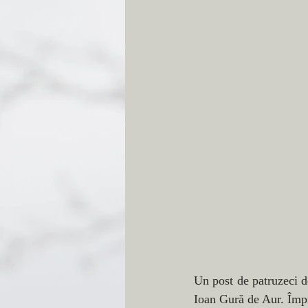
Un post de patruzeci de
Ioan Gură de Aur. Împr