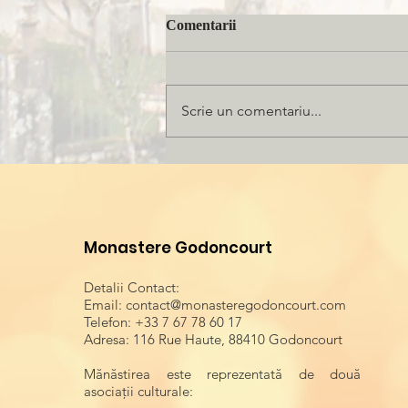
Comentarii
Scrie un comentariu...
Dialog cu M. Doroteea,
stareța-chirurg: Animalele
oferă lecții de fidelitate pe care
noi le-am uitat
Monastere Godoncourt
Detalii Contact:
Email:
contact@monasteregodoncourt.com
Telefon: +33 7 67 78 60 17
Adresa: 116 Rue Haute, 88410 Godoncourt
Mănăstirea este reprezentată de două
asociații culturale: