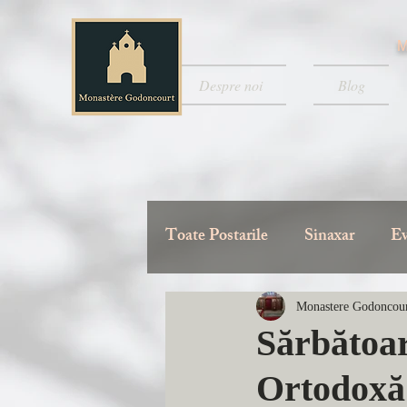
M
Despre noi
Blog
Toate Postarile
Sinaxar
Ev
Monastere Godoncou
Sărbătoar
Ortodoxă