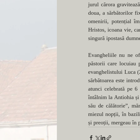
jurul cărora gravitează
doua, a sărbătorilor fi
omenirii, potențial îm
Hristos, icoana vie, ca
singură ipostasă dumn
Evangheliile nu ne of
păstorii care locuiau 
evanghelistului Luca (2
sărbătoarea este intro
atunci celebrată pe 6
întâlnim la Antiohia și
său de călătorie”, măr
miezul nopții, în bazil
și preoții, mergeau în