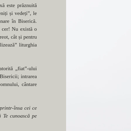
ă este prăznuită 
ți și vedeți”, le 
nare în Biserică. 
cer! Nu există o 
eot, cât și pentru 
izează” liturghia 
rită „fiat”-ului 
sericii; intrarea 
omnului, cântare 
rintr-însa cei ce 
să Te cunoască pe 