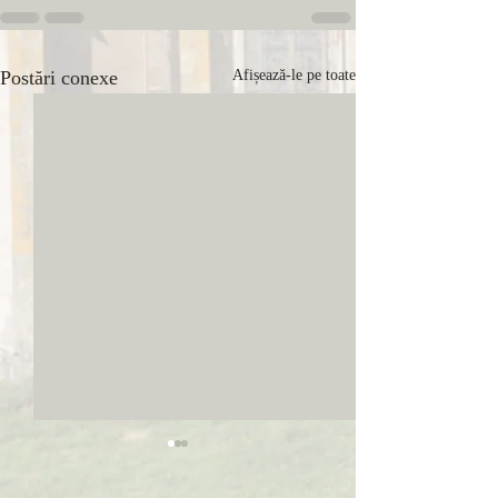
Postări conexe
Afișează-le pe toate
Tinereţea fără bătrâneţe a
unei călugăriţe nonagenare