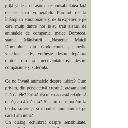
grijă și de a ne asuma responsabilitatea față 
de cei mai vulnerabili. Pornind de la 
întâmplări emoționante și de la experiențe pe 
care mulți dintre noi le-au trăit alături de 
animalele de companie, maica Doroteea, 
stareța Mănăstirii „Nașterea Maicii 
Domnului” din Godoncourt și medic 
veterinar activ, vorbește despre legătura 
dintre om și necuvântătoare, despre 
compasiune și suferință.
Ce ne învață animalele despre iubire? Cum 
privim, din perspectivă creștină, atașamentul 
față de ele? Există riscul ca această relație să 
depășească măsura? Și cum ne raportăm la 
boala, suferința și moartea unui animal pe 
care l-am iubit?
Un dialog echilibrat despre sensibilitate, 