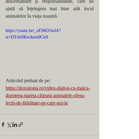
discernământ și responsabilitate, care ne 
ajută să înțelegem mai bine atât locul 
animalelor în viața noastră.
https://youtu.be/_oE96O1tnJA?
si=DTrkNKwikmdJClsS
Articolul preluat de pe:
https://doxologia.ro/video-dialog-cu-maica-
doroteea-stareta-chirurg-animalele-ofera-
lectii-de-fidelitate-pe-care-noi-le