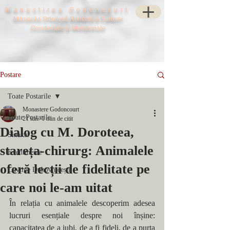
Manastirea Godoncourt
Mitropolia Ortodoxă Română a Europei
Occidentale și Meridionale
Postare
Toate Postarile
Monastere Godoncourt
Toate Postarile
21 iun.
1 min de citit
Dialog cu M. Doroteea,
Sinaxar
stareța-chirurg: Animalele
Evenimente
oferă lecții de fidelitate pe
Cuvinte Duhovnicești
care noi le-am uitat
În relația cu animalele descoperim adesea 
lucruri esențiale despre noi înșine: 
capacitatea de a iubi, de a fi fideli, de a purta 